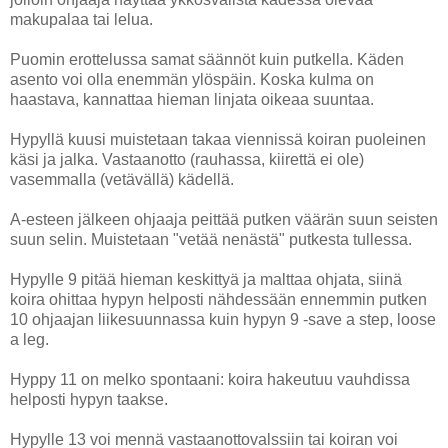
makupalaa tai lelua.
Puomin erottelussa samat säännöt kuin putkella. Käden
asento voi olla enemmän ylöspäin. Koska kulma on
haastava, kannattaa hieman linjata oikeaa suuntaa.
Hypyllä kuusi muistetaan takaa viennissä koiran puoleinen
käsi ja jalka. Vastaanotto (rauhassa, kiirettä ei ole)
vasemmalla (vetävällä) kädellä.
A-esteen jälkeen ohjaaja peittää putken väärän suun seisten
suun selin. Muistetaan "vetää nenästä" putkesta tullessa.
Hypylle 9 pitää hieman keskittyä ja malttaa ohjata, siinä
koira ohittaa hypyn helposti nähdessään ennemmin putken
10 ohjaajan liikesuunnassa kuin hypyn 9 -save a step, loose
a leg.
Hyppy 11 on melko spontaani: koira hakeutuu vauhdissa
helposti hypyn taakse.
Hypylle 13 voi mennä vastaanottovalssiin tai koiran voi