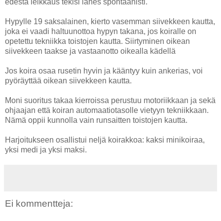
edestä leikkaus tekisi lähes spontaanisti.
Hypylle 19 saksalainen, kierto vasemman siivekkeen kautta,
joka ei vaadi haltuunottoa hypyn takana, jos koiralle on
opetettu tekniikka toistojen kautta. Siirtyminen oikean
siivekkeen taakse ja vastaanotto oikealla kädellä
Jos koira osaa rusetin hyvin ja kääntyy kuin ankerias, voi
pyöräyttää oikean siivekkeen kautta.
Moni suoritus takaa kierroissa perustuu motoriikkaan ja sekä
ohjaajan että koiran automaatiotasolle vietyyn tekniikkaan.
Nämä oppii kunnolla vain runsaitten toistojen kautta.
Harjoitukseen osallistui neljä koirakkoa: kaksi minikoiraa,
yksi medi ja yksi maksi.
Ei kommentteja: