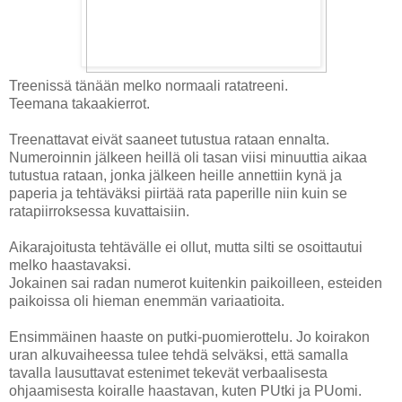
Treenissä tänään melko normaali ratatreeni.
Teemana takaakierrot.
Treenattavat eivät saaneet tutustua rataan ennalta.
Numeroinnin jälkeen heillä oli tasan viisi minuuttia aikaa
tutustua rataan, jonka jälkeen heille annettiin kynä ja
paperia ja tehtäväksi piirtää rata paperille niin kuin se
ratapiirroksessa kuvattaisiin.
Aikarajoitusta tehtävälle ei ollut, mutta silti se osoittautui
melko haastavaksi.
Jokainen sai radan numerot kuitenkin paikoilleen, esteiden
paikoissa oli hieman enemmän variaatioita.
Ensimmäinen haaste on putki-puomierottelu. Jo koirakon
uran alkuvaiheessa tulee tehdä selväksi, että samalla
tavalla lausuttavat estenimet tekevät verbaalisesta
ohjaamisesta koiralle haastavan, kuten PUtki ja PUomi.