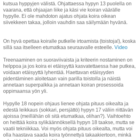
kutsua hyppyjen välistä. Ohjattaessa hypyn 13 puolella on
vaarana, että ohjaajan liike ja käsi vie koiran väärälle
hypylle. Ei ole mahdoton ajatus ohjata koira oikean
siivekkeen takaa, jolloin vauhdin saa säilymään hyvänä.
On hyvä opettaa koiralle putkelle irtoamista (toistoja!), koska
sillä saa itselleen etumatkaa seuraavalle esteelle.
Video
Treenaaminen on suoraviivaista ja kriteerin nostaminen on
helppoa ja jos koira ei etäisyyttä kasvatettaessa hae putkea,
voidaan etäisyyttä lyhentää. Haettavan etäisyyden
pidentäminen aloitetaan vain parilla toistolla ja näistä
annetaan superpalkka ja annetaan koiran prosessoida
oppimaansa yön yli.
Hypylle 18 nopein ohjaus lienee ohjata pituus oikealta ja
edestä leikkaus (sokkari, persjättö) hypyn 17 väliin riittävän
ajoissa (meillähän oli sitä etumatkaa, olihan?). Vaihtoehto
on heittää koira sylikäännöksellä hypyn 18 taakse, mutta se
vaatii tekniikkaa. Voi myös ohjata pituus oikealta, mutta voi
olla haastava saada koira työnnettyä takaakiertoon, minkä