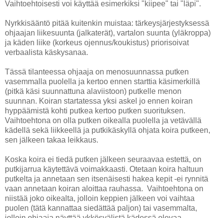
Vaihtoehtoisesti voi käyttää esimerkiksi "kiipee" tai "läpi".
Nyrkkisääntö pitää kuitenkin muistaa: tärkeysjärjestyksessä
ohjaajan liikesuunta (jalkaterät), vartalon suunta (yläkroppa)
ja käden liike (korkeus ojennus/koukistus) priorisoivat
verbaalista käskysanaa.
Tässä tilanteessa ohjaaja on menosuunnassa putken
vasemmalla puolella ja kertoo ennen starttia käsimerkillä
(pitkä käsi suunnattuna alaviistoon) putkelle menon
suunnan. Koiran startatessa yksi askel jo ennen koiran
hyppäämistä kohti putkea kertoo putken suorituksen.
Vaihtoehtona on olla putken oikealla puolella ja vetävällä
kädellä sekä liikkeellä ja putkikäskyllä ohjata koira putkeen,
sen jälkeen takaa leikkaus.
Koska koira ei tiedä putken jälkeen seuraavaa estettä, on
putkijarrua käytettävä voimakkaasti. Otetaan koira haltuun
putkelta ja annetaan sen itsenäisesti hakea kepit -ei rynnitä
vaan annetaan koiran aloittaa rauhassa. Vaihtoehtona on
niistää joko oikealta, jolloin keppien jälkeen voi vaihtaa
puolen (tätä kannattaa siedättää paljon) tai vasemmalta,
jolloin ohjaaja näyttää ykkösvälistä kädessä olevaa